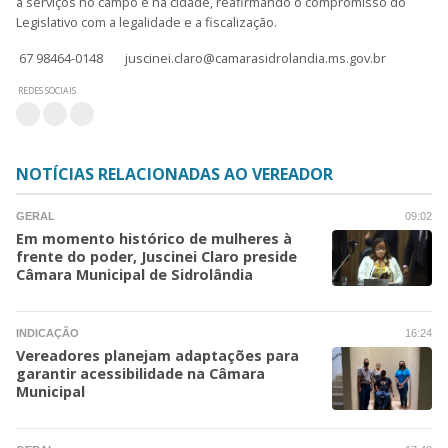
a serviços no campo e na cidade, reafirmando o compromisso do
Legislativo com a legalidade e a fiscalização.
67 98464-0148
juscinei.claro@camarasidrolandia.ms.gov.br
REDES SOCIAIS
NOTÍCIAS RELACIONADAS AO VEREADOR
GERAL
09:02
Em momento histórico de mulheres à
frente do poder, Juscinei Claro preside
Câmara Municipal de Sidrolândia
INDICAÇÃO
16:24
Vereadores planejam adaptações para
garantir acessibilidade na Câmara
Municipal