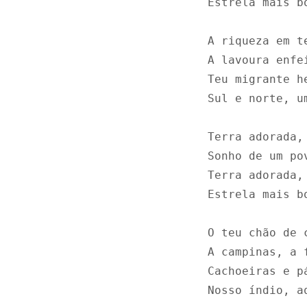
Estrela mais b
A riqueza em t
A lavoura enfe
Teu migrante h
Sul e norte, um
Terra adorada, 
Sonho de um pov
Terra adorada, 
Estrela mais b
O teu chão de 
A campinas, a 
Cachoeiras e p
Nosso índio, a