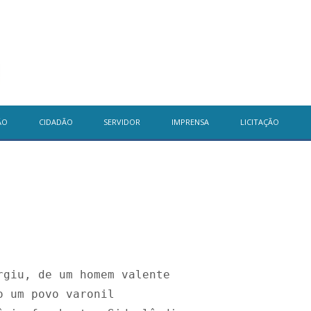
ÃO
CIDADÃO
SERVIDOR
IMPRENSA
LICITAÇÃO
rgiu, de um homem valente 

o um povo varonil
