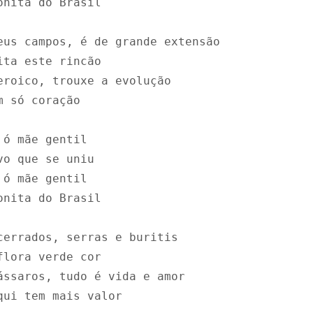
onita do Brasil

eus campos, é de grande extensão 

ita este rincão 

eroico, trouxe a evolução

 só coração

ó mãe gentil

o que se uniu

ó mãe gentil

onita do Brasil

cerrados, serras e buritis

flora verde cor

ássaros, tudo é vida e amor

qui tem mais valor
