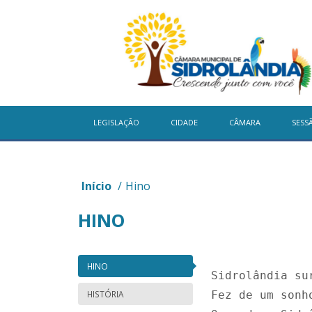
LEGISLAÇÃO
CIDADE
CÂMARA
SESS
Início
/
Hino
HINO
HINO
Sidrolândia su
HISTÓRIA
Fez de um sonh