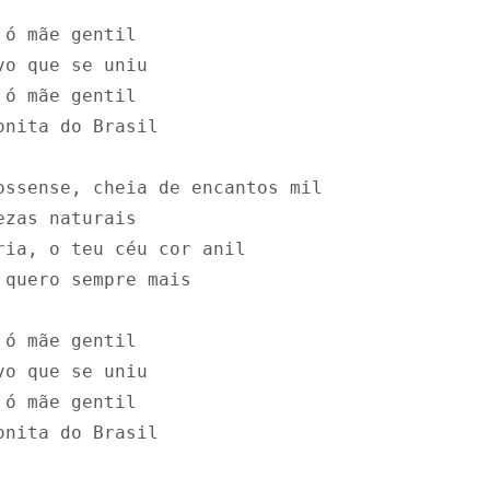
ó mãe gentil

o que se uniu

ó mãe gentil

onita do Brasil

ossense, cheia de encantos mil

zas naturais

ria, o teu céu cor anil

 quero sempre mais

ó mãe gentil

o que se uniu

ó mãe gentil

onita do Brasil