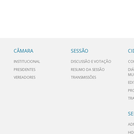
CÂMARA
SESSÃO
C
INSTITUCIONAL
DISCUSSÃO E VOTAÇÃO
CO
PRESIDENTES
RESUMO DA SESSÃO
DIÁ
MU
VEREADORES
TRANSMISSÕES
EDI
PR
TR
SE
AD
HO