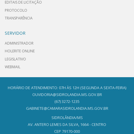
EDITAIS DE LICITAÇÃO
PROTOCOLO
TRANSPARÊNCIA
SERVIDOR
ADMINISTRADOR
HOLERITE ONLINE
LEGISLATIVO
WEBMAIL
HORÁRIO DE ATENDIMENTO: 07H ÀS 12H (SEGUNDA A SEXTA-FEIRA)
OUVIDORIA@SIDROLANDIA.MS.GOV.BR
(67) 3272-1235
GABINETE@CAMARASIDROLANDIA.MS.GOV.BR
SIDROLÂNDIA/MS
AV. ANTERO LEMES DA SILVA, 1664 - CENTRO
CEP 79170-000