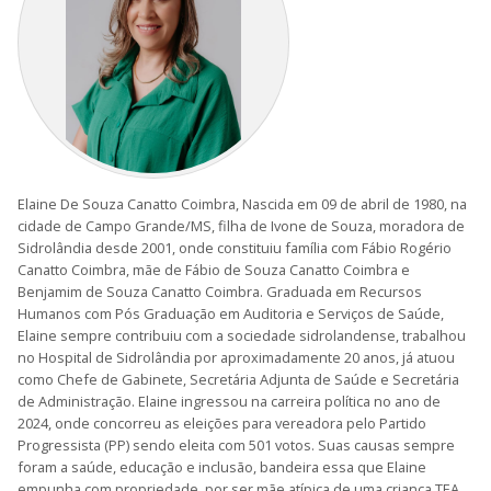
Elaine De Souza Canatto Coimbra, Nascida em 09 de abril de 1980, na
cidade de Campo Grande/MS, filha de Ivone de Souza, moradora de
Sidrolândia desde 2001, onde constituiu família com Fábio Rogério
Canatto Coimbra, mãe de Fábio de Souza Canatto Coimbra e
Benjamim de Souza Canatto Coimbra. Graduada em Recursos
Humanos com Pós Graduação em Auditoria e Serviços de Saúde,
Elaine sempre contribuiu com a sociedade sidrolandense, trabalhou
no Hospital de Sidrolândia por aproximadamente 20 anos, já atuou
como Chefe de Gabinete, Secretária Adjunta de Saúde e Secretária
de Administração. Elaine ingressou na carreira política no ano de
2024, onde concorreu as eleições para vereadora pelo Partido
Progressista (PP) sendo eleita com 501 votos. Suas causas sempre
foram a saúde, educação e inclusão, bandeira essa que Elaine
empunha com propriedade, por ser mãe atípica de uma criança TEA.