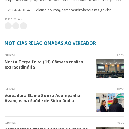
67 98464-0164
elaine.souza@camarasidrolandia.ms.gov.br
REDES SOCIAIS
NOTÍCIAS RELACIONADAS AO VEREADOR
GERAL
17:22
Nesta Terça feira (11) Câmara realiza
extraordinária
GERAL
10:58
Vereadora Elaine Souza Acompanha
Avanços na Saúde de Sidrolândia
GERAL
20:27