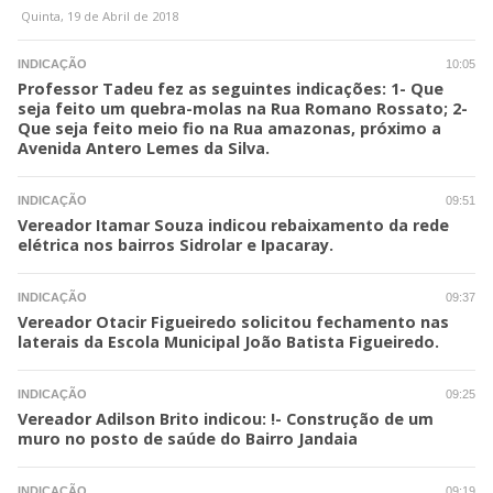
Quinta, 19 de Abril de 2018
INDICAÇÃO
10:05
Professor Tadeu fez as seguintes indicações: 1- Que
seja feito um quebra-molas na Rua Romano Rossato; 2-
Que seja feito meio fio na Rua amazonas, próximo a
Avenida Antero Lemes da Silva.
INDICAÇÃO
09:51
Vereador Itamar Souza indicou rebaixamento da rede
elétrica nos bairros Sidrolar e Ipacaray.
INDICAÇÃO
09:37
Vereador Otacir Figueiredo solicitou fechamento nas
laterais da Escola Municipal João Batista Figueiredo.
INDICAÇÃO
09:25
Vereador Adilson Brito indicou: !- Construção de um
muro no posto de saúde do Bairro Jandaia
INDICAÇÃO
09:19