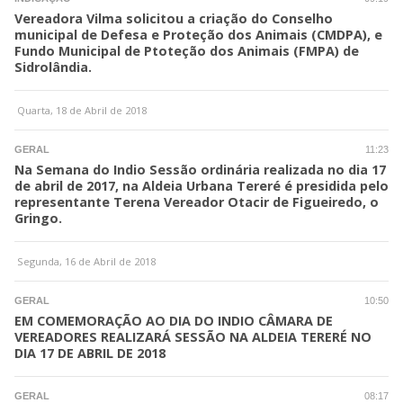
Vereadora Vilma solicitou a criação do Conselho
municipal de Defesa e Proteção dos Animais (CMDPA), e
Fundo Municipal de Ptoteção dos Animais (FMPA) de
Sidrolândia.
Quarta, 18 de Abril de 2018
GERAL
11:23
Na Semana do Indio Sessão ordinária realizada no dia 17
de abril de 2017, na Aldeia Urbana Tereré é presidida pelo
representante Terena Vereador Otacir de Figueiredo, o
Gringo.
Segunda, 16 de Abril de 2018
GERAL
10:50
EM COMEMORAÇÃO AO DIA DO INDIO CÂMARA DE
VEREADORES REALIZARÁ SESSÃO NA ALDEIA TERERÉ NO
DIA 17 DE ABRIL DE 2018
GERAL
08:17