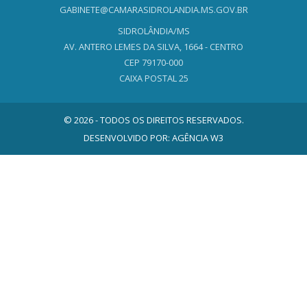
GABINETE@CAMARASIDROLANDIA.MS.GOV.BR
SIDROLÂNDIA/MS
AV. ANTERO LEMES DA SILVA, 1664 - CENTRO
CEP 79170-000
CAIXA POSTAL 25
© 2026 - TODOS OS DIREITOS RESERVADOS.
DESENVOLVIDO POR:
AGÊNCIA W3