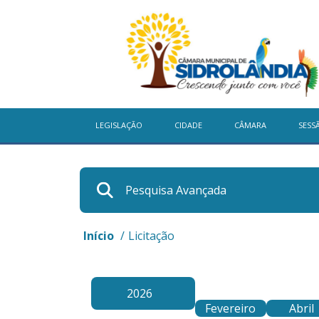
LEGISLAÇÃO
CIDADE
CÂMARA
SESS
Pesquisa Avançada
Início
/
Licitação
2026
Fevereiro
Abril