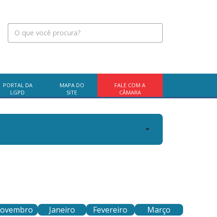
PORTAL DA
MAPA DO
FALE COM A
LGPD
SITE
CÂMARA
ovembro
Janeiro
Fevereiro
Março