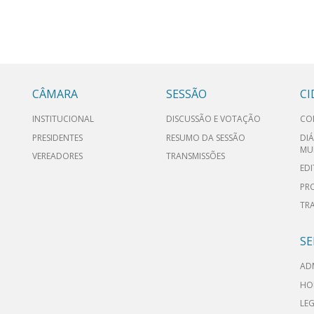
CÂMARA
SESSÃO
C
INSTITUCIONAL
DISCUSSÃO E VOTAÇÃO
CO
PRESIDENTES
RESUMO DA SESSÃO
DIÁ
MU
VEREADORES
TRANSMISSÕES
EDI
PR
TR
SE
AD
HO
LEG