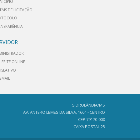
NICÍPIO
TAIS DE LICITAÇÃO
OTOCOLO
ANSPARÊNCIA
RVIDOR
MINISTRADOR
LERITE ONLINE
ISLATIVO
BMAIL
SIDROLÂNDIA/MS
AV. ANTERO LEMES DA SILVA, 1664 - CENTRO
CEP 79170-000
CAIXA POSTAL 25