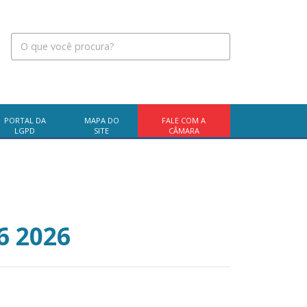
PORTAL DA
MAPA DO
FALE COM A
LGPD
SITE
CÂMARA
6 2026