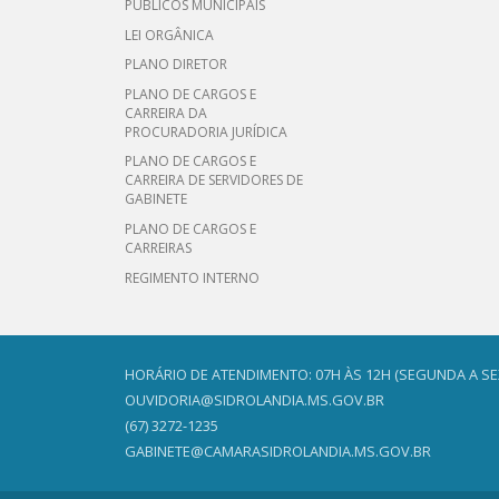
PÚBLICOS MUNICIPAIS
LEI ORGÂNICA
PLANO DIRETOR
PLANO DE CARGOS E
CARREIRA DA
PROCURADORIA JURÍDICA
PLANO DE CARGOS E
CARREIRA DE SERVIDORES DE
GABINETE
PLANO DE CARGOS E
CARREIRAS
REGIMENTO INTERNO
HORÁRIO DE ATENDIMENTO: 07H ÀS 12H (SEGUNDA A SEX
OUVIDORIA@SIDROLANDIA.MS.GOV.BR
(67) 3272-1235
GABINETE@CAMARASIDROLANDIA.MS.GOV.BR