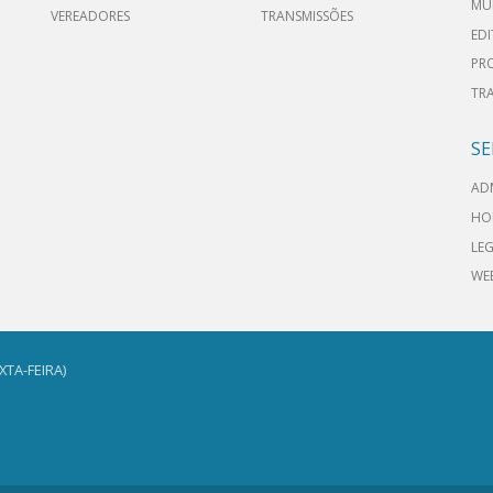
MU
VEREADORES
TRANSMISSÕES
EDI
PR
TR
SE
AD
HO
LEG
WE
TA-FEIRA)