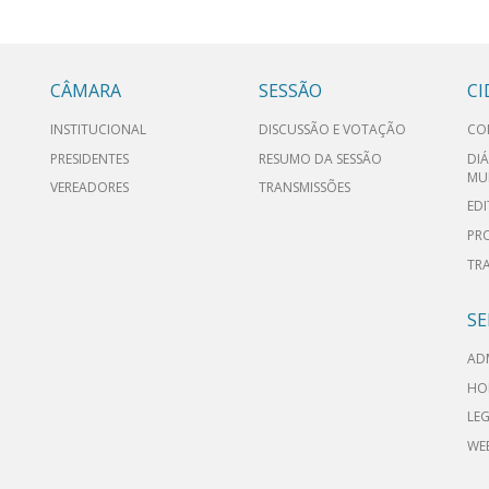
CÂMARA
SESSÃO
C
INSTITUCIONAL
DISCUSSÃO E VOTAÇÃO
CO
PRESIDENTES
RESUMO DA SESSÃO
DIÁ
MU
VEREADORES
TRANSMISSÕES
EDI
PR
TR
SE
AD
HO
LEG
WE