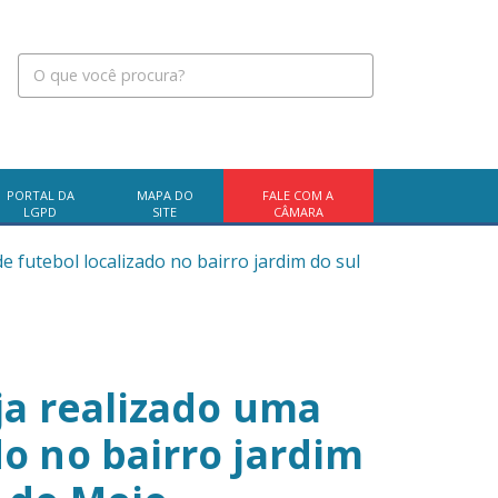
PORTAL DA
MAPA DO
FALE COM A
LGPD
SITE
CÂMARA
e futebol localizado no bairro jardim do sul
ja realizado uma
o no bairro jardim