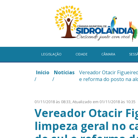
LEGISLAÇÃO
CIDADE
CÂMARA
SESS
Início
Notícias
Vereador Otacir Figueired
/
/
e reforma do posto na al
01/11/2018 às 08:33,
Atualizado em 01/11/2018 às 10:35
Vereador Otacir Fi
limpeza geral no c