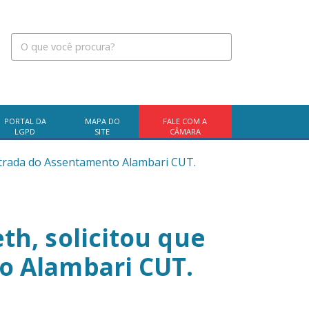
PORTAL DA
MAPA DO
FALE COM A
LGPD
SITE
CÂMARA
strada do Assentamento Alambari CUT.
h, solicitou que
o Alambari CUT.