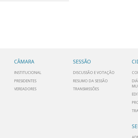
CÂMARA
SESSÃO
C
INSTITUCIONAL
DISCUSSÃO E VOTAÇÃO
CO
PRESIDENTES
RESUMO DA SESSÃO
DIÁ
MU
VEREADORES
TRANSMISSÕES
EDI
PR
TR
SE
AD