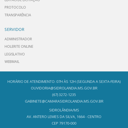
PROTOCOLO
TRANSPARÊNCIA
SERVIDOR
ADMINISTRADOR
HOLERITE ONLINE
LEGISLATIVO
WEBMAIL
HORÁRIO DE ATENDIMENTO: 07H ÀS 12H (SEGUNDA A SEXTA-FEIRA)
OUVIDORIA@SIDROLANDIA.MS.GOV.BR
(67) 3272-1235
GABINETE@CAMARASIDROLANDIA.MS.GOV.BR
SIDROLÂNDIA/MS
AV. ANTERO LEMES DA SILVA, 1664 - CENTRO
CEP 79170-000