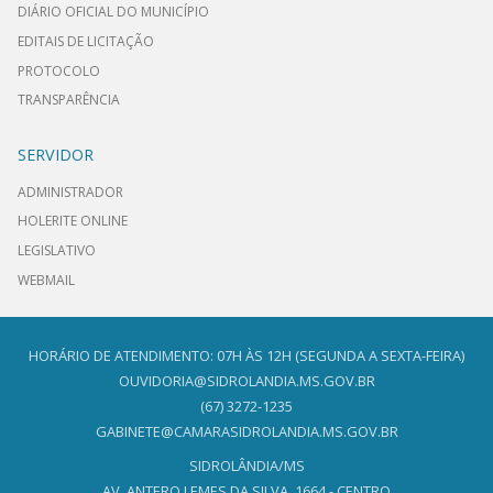
DIÁRIO OFICIAL DO MUNICÍPIO
EDITAIS DE LICITAÇÃO
PROTOCOLO
TRANSPARÊNCIA
SERVIDOR
ADMINISTRADOR
HOLERITE ONLINE
LEGISLATIVO
WEBMAIL
HORÁRIO DE ATENDIMENTO: 07H ÀS 12H (SEGUNDA A SEXTA-FEIRA)
OUVIDORIA@SIDROLANDIA.MS.GOV.BR
(67) 3272-1235
GABINETE@CAMARASIDROLANDIA.MS.GOV.BR
SIDROLÂNDIA/MS
AV. ANTERO LEMES DA SILVA, 1664 - CENTRO