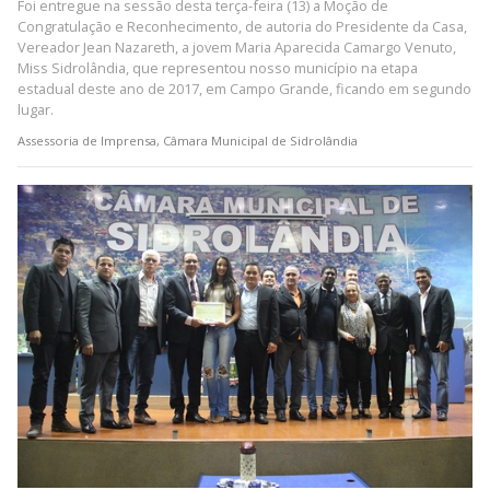
Foi entregue na sessão desta terça-feira (13) a Moção de
Congratulação e Reconhecimento, de autoria do Presidente da Casa,
Vereador Jean Nazareth, a jovem Maria Aparecida Camargo Venuto,
Miss Sidrolândia, que representou nosso município na etapa
estadual deste ano de 2017, em Campo Grande, ficando em segundo
lugar.
Assessoria de Imprensa, Câmara Municipal de Sidrolândia